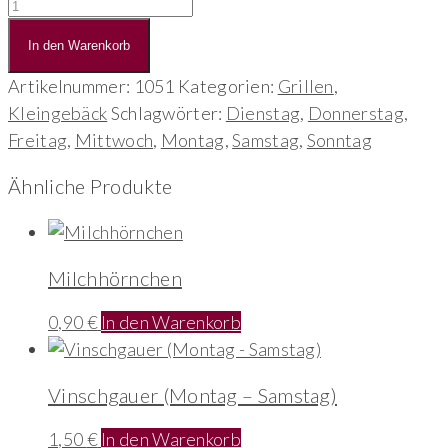
Party-
Radl
In den Warenkorb
Käse
(täglich)
Artikelnummer:
1051
Kategorien:
Grillen
,
Menge
Kleingebäck
Schlagwörter:
Dienstag
,
Donnerstag
,
Freitag
,
Mittwoch
,
Montag
,
Samstag
,
Sonntag
Ähnliche Produkte
Milchhörnchen
0,90
€
In den Warenkorb
Vinschgauer (Montag – Samstag)
1,50
€
In den Warenkorb