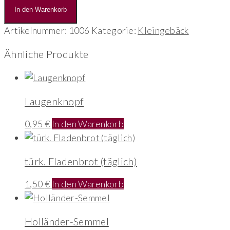
Buns,
In den Warenkorb
vegan
Menge
Artikelnummer:
1006
Kategorie:
Kleingebäck
Ähnliche Produkte
Laugenknopf
0,95
€
In den Warenkorb
türk. Fladenbrot (täglich)
1,50
€
In den Warenkorb
Holländer-Semmel