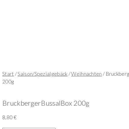
Start
/
Saison/Spezialgebäck
/
Weihnachten
/ Bruckber
200g
BruckbergerBussalBox 200g
8,80
€