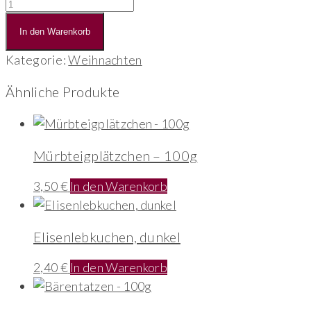
BruckbergerBussalBox
200g
In den Warenkorb
Menge
Kategorie:
Weihnachten
Ähnliche Produkte
Mürbteigplätzchen – 100g
3,50
€
In den Warenkorb
Elisenlebkuchen, dunkel
2,40
€
In den Warenkorb